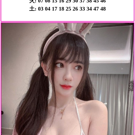
火: 07 08 15 16 29 30 37 38 45 46
土: 03 04 17 18 25 26 33 34 47 48