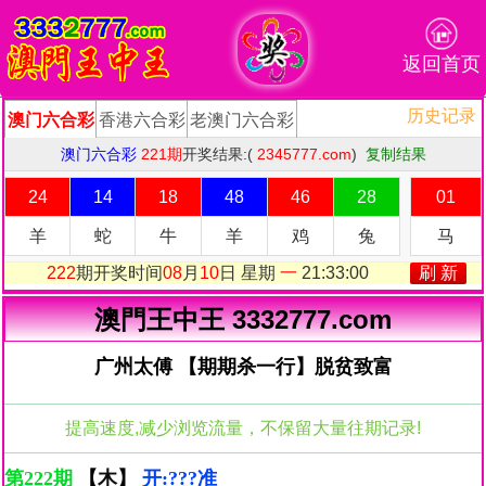
返回首页
澳門王中王 3332777.com
广州太傅
【期期杀一行】脱贫致富
提高速度,减少浏览流量，不保留大量往期记录!
第222期
【
木
】
开:???准