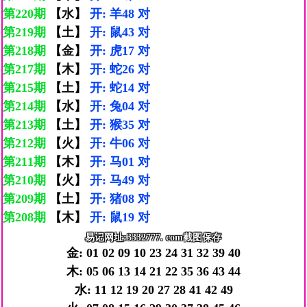
第220期
【
水
】
开: 羊48 对
第219期
【
土
】
开: 鼠43 对
第218期
【
金
】
开: 虎17 对
第217期
【
木
】
开: 蛇26 对
第215期
【
土
】
开: 蛇14 对
第214期
【
水
】
开: 兔04 对
第213期
【
土
】
开: 猴35 对
第212期
【
火
】
开: 牛06 对
第211期
【
木
】
开: 马01 对
第210期
【
火
】
开: 马49 对
第209期
【
土
】
开: 猪08 对
第208期
【
木
】
开: 鼠19 对
易记网址:3332777. com截图保存
金: 01 02 09 10 23 24 31 32 39 40
木: 05 06 13 14 21 22 35 36 43 44
水: 11 12 19 20 27 28 41 42 49