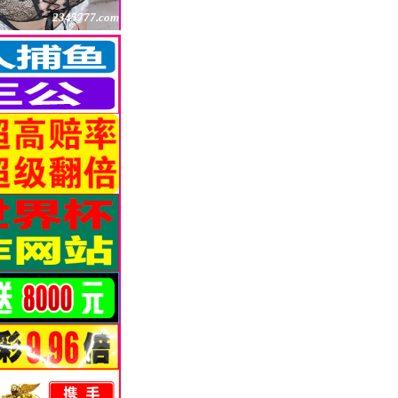
2345777.com