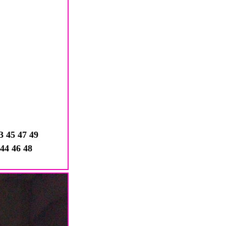
3 45 47 49
 44 46 48