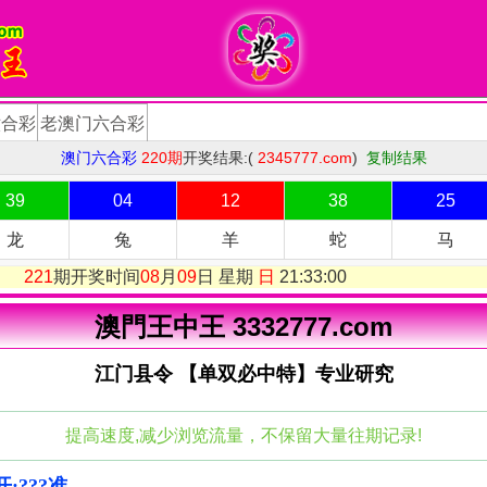
澳門王中王 3332777.com
江门县令
【单双必中特】专业研究
提高速度,减少浏览流量，不保留大量往期记录!
开:???准