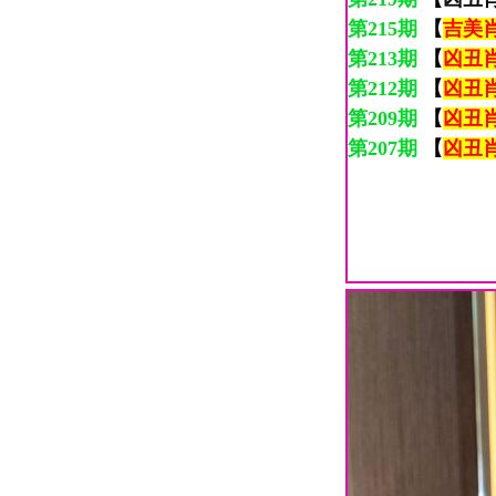
第215期
【
吉美
第213期
【
凶丑
第212期
【
凶丑
第209期
【
凶丑
第207期
【
凶丑