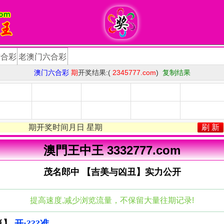
澳門王中王 3332777.com
茂名郎中
【吉美与凶丑】实力公开
提高速度,减少浏览流量，不保留大量往期记录!
肖
】
开:???准