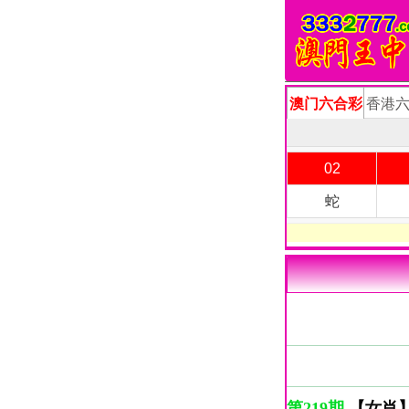
第219期
【
女
肖