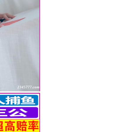
2345777.com