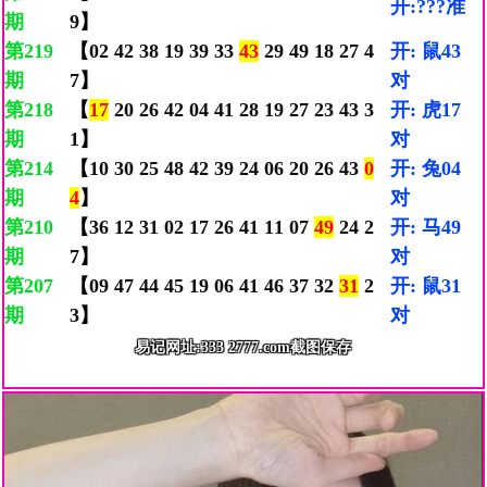
开:???准
期
9
】
第219
【
02 42 38 19 39 33
43
29 49 18 27 4
开: 鼠43
期
7
】
对
第218
【
17
20 26 42 04 41 28 19 27 23 43 3
开: 虎17
期
1
】
对
第214
【
10 30 25 48 42 39 24 06 20 26 43
0
开: 兔04
期
4
】
对
第210
【
36 12 31 02 17 26 41 11 07
49
24 2
开: 马49
期
7
】
对
第207
【
09 47 44 45 19 06 41 46 37 32
31
2
开: 鼠31
期
3
】
对
易记网址:333 2777.com截图保存