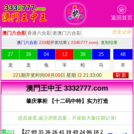
返回首页
澳門王中王 3332777.com
肇庆掌柜
【十二码中特】实力打造
提高速度,减少浏览流量，不保留大量往期记录!
第221
【
2
7
0
9
3
5
3
6
2
6
4
1
1
0
4
9
2
4
0
6
1
8
2