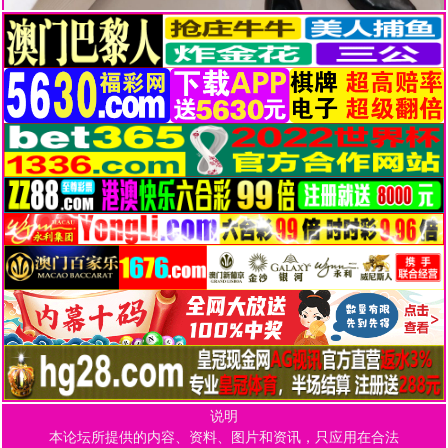
说明
本论坛所提供的内容、资料、图片和资讯，只应用在合法