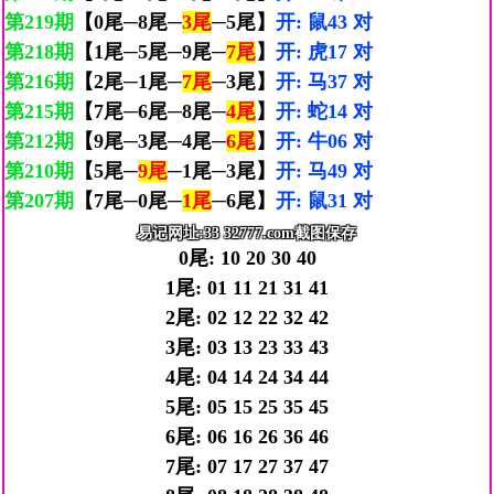
第219期
【
0尾─8尾─
3尾
─5尾
】
开: 鼠43 对
第218期
【
1尾─5尾─9尾─
7尾
】
开: 虎17 对
第216期
【
2尾─1尾─
7尾
─3尾
】
开: 马37 对
第215期
【
7尾─6尾─8尾─
4尾
】
开: 蛇14 对
第212期
【
9尾─3尾─4尾─
6尾
】
开: 牛06 对
第210期
【
5尾─
9尾
─1尾─3尾
】
开: 马49 对
第207期
【
7尾─0尾─
1尾
─6尾
】
开: 鼠31 对
易记网址:33 32777.com截图保存
0尾: 10 20 30 40
1尾: 01 11 21 31 41
2尾: 02 12 22 32 42
3尾: 03 13 23 33 43
4尾: 04 14 24 34 44
5尾: 05 15 25 35 45
6尾: 06 16 26 36 46
7尾: 07 17 27 37 47