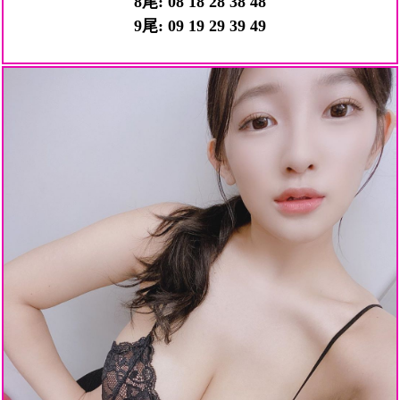
8尾: 08 18 28 38 48
9尾: 09 19 29 39 49