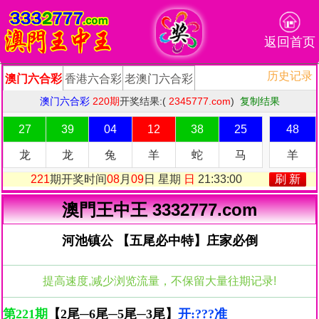
返回首页
澳門王中王 3332777.com
河池镇公
【五尾必中特】庄家必倒
提高速度,减少浏览流量，不保留大量往期记录!
第221期
【
2
尾
─
6
尾
─
5
尾
─
3
尾
】
开:???准