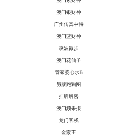
澳门紫财神
澳门银财神
广州传真中特
澳门蓝财神
凌波微步
澳门花仙子
管家婆心水B
另版跑狗图
挂牌解密
澳门频果报
龙门客栈
金猴王