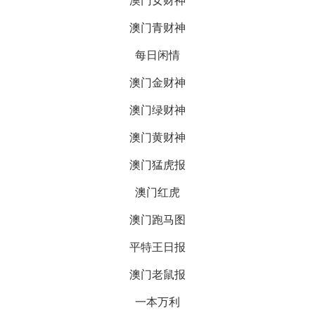
澳门女财神
澳门青财神
每日闲情
澳门金财神
澳门绿财神
澳门黄财神
澳门猛虎报
澳门红虎
澳门跑马图
平特王日报
澳门老鼠报
一本万利