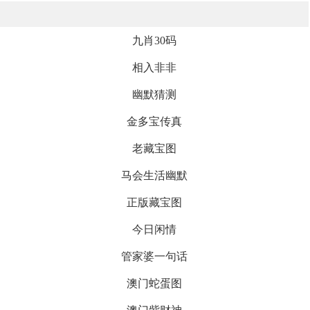
九肖30码
相入非非
幽默猜测
金多宝传真
老藏宝图
马会生活幽默
正版藏宝图
今日闲情
管家婆一句话
澳门蛇蛋图